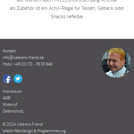
auf Wunsch auch mit LED-Beleuchtung lieferbar
als Zubehör ist ein Acryl-Regal für Tassen, Gebäck oder
Snacks lieferbar
Kontakt
info@caterers-friend.de
Mobil: +49 (0) 172 - 78 33 846
Impressum
AGB
Widerruf
Datenschutz
© 2024 Caterers Friend
jelabit Webdesign & Programmierung