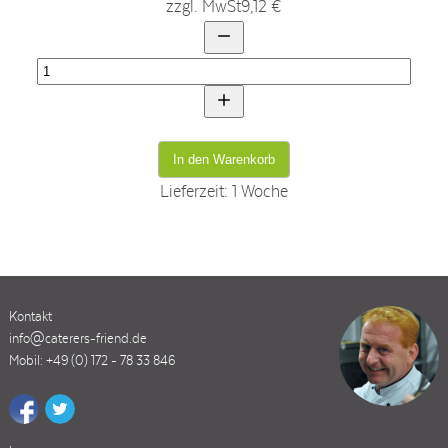
zzgl. MwSt
9,12 €
Lieferzeit: 1 Woche
Kontakt
info@caterers-friend.de
Mobil: +49 (0) 172 - 78 33 846